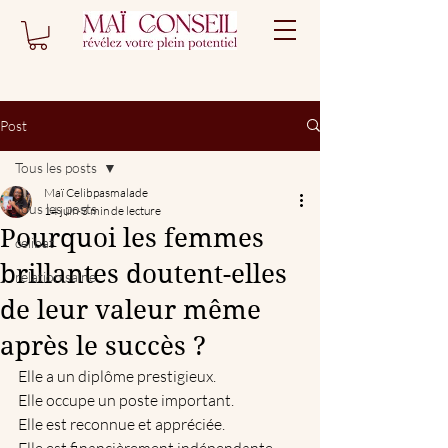
Post
Tous les posts
Maï Celibpasmalade
Tous les posts
14 juin
3 min de lecture
Pourquoi les femmes
celibat
brillantes doutent-elles
relation saine
de leur valeur même
après le succès ?
Elle a un diplôme prestigieux.  
Elle occupe un poste important.  
Elle est reconnue et appréciée.  
Elle est financièrement indépendante.