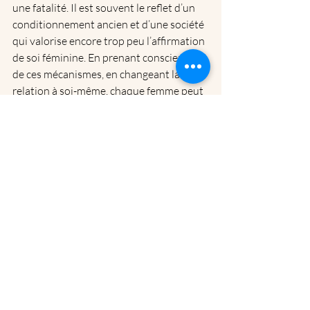
une fatalité. Il est souvent le reflet d’un 
conditionnement ancien et d’une société 
qui valorise encore trop peu l’affirmation 
de soi féminine. En prenant conscience 
de ces mécanismes, en changeant la 
relation à soi-même, chaque femme peut 
apprendre à reconnaître sa valeur, à 
s’autoriser à briller, et à vivre pleinement 
ses réussites.
💎 CÉLIBOSS — Le programme
Plan only