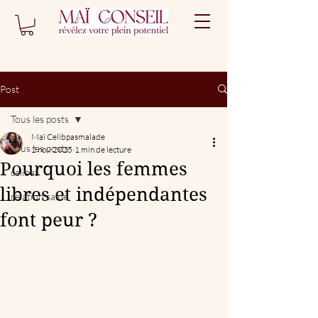
Post
Tous les posts
Maï Celibpasmalade
Tous les posts
2 nov. 2025
1 min de lecture
Pourquoi les femmes
celibat
libres et indépendantes
relation saine
font peur ?