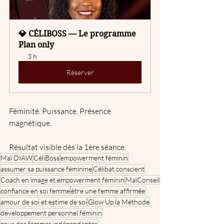
💎 CÉLIBOSS — Le programme
Plan only
3 h
Réserver
Féminité. Puissance. Présence 
magnétique.
Résultat visible dès la 1ère séance.
Maï DIAW
CéliBoss
empowerment féminin
assumer sa puissance féminine
Célibat conscient
Coach en image et empowerment féminin
MaïConseil
confiance en soi femme
être une femme affirmée
amour de soi et estime de soi
Glow Up la Méthode
développement personnel féminin
peur des femmes indépendantes