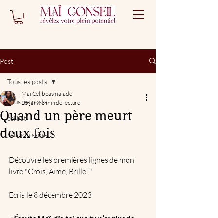
Post
Tous les posts
Maï Celibpasmalade
Tous les posts
25 janv.
3 min de lecture
Quand un père meurt
celibat
deux fois
relation saine
Découvre les premières lignes de mon 
livre "Crois, Aime, Brille !"
Ecris le 8 décembre 2023
« 
Écoute Maï, dis-toi que tu n’as plus de 