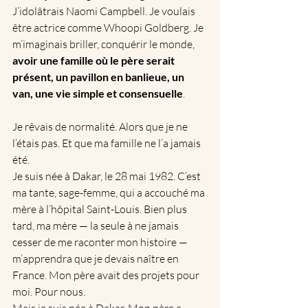
J’idolâtrais Naomi Campbell. Je voulais 
être actrice comme Whoopi Goldberg. Je 
m’imaginais briller, conquérir le monde, 
avoir une famille où le père serait 
présent, un pavillon en banlieue, un 
van, une vie simple et consensuelle
.
Je rêvais de normalité. Alors que je ne 
l’étais pas. Et que ma famille ne l’a jamais 
été.
Je suis née à Dakar, le 28 mai 1982. C’est 
ma tante, sage-femme, qui a accouché ma 
mère à l’hôpital Saint-Louis. Bien plus 
tard, ma mère — la seule à ne jamais 
cesser de me raconter mon histoire — 
m’apprendra que je devais naître en 
France. Mon père avait des projets pour 
moi. Pour nous.
Mais je suis née à Dakar. Mon père a 