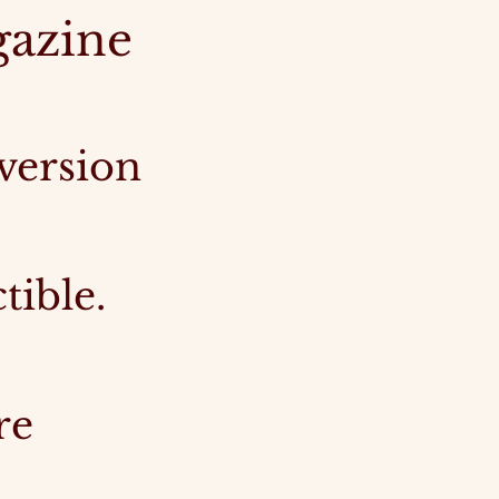
gazine
 version
tible.
re