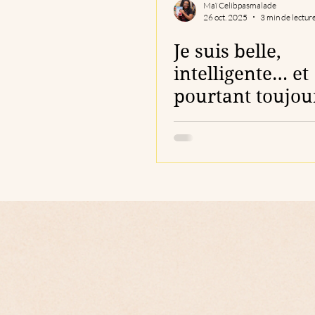
Maï Celibpasmalade
26 oct. 2025
3 min de lectur
Je suis belle,
intelligente… et
pourtant toujou
célibataire