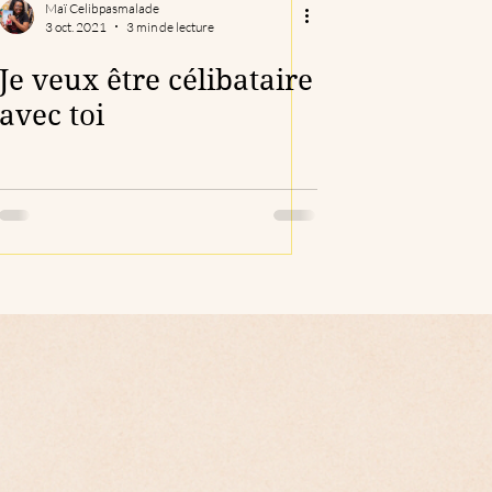
Maï Celibpasmalade
3 oct. 2021
3 min de lecture
Je veux être célibataire
avec toi