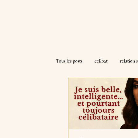
Tous les posts
celibat
relation 