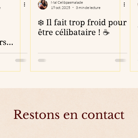
Maï Celibpasmalade
e
19 oct. 2025
3 min de lecture
❄️ Il fait trop froid pour
être célibataire ! ☕
rs
Découvrir mes accompagnements
Restons en contact