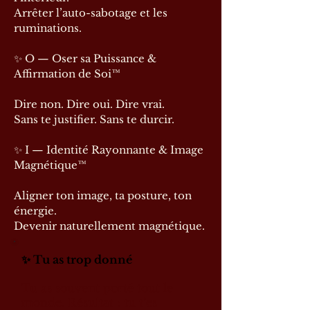
Arrêter l’auto-sabotage et les
ruminations.
✨ O — Oser sa Puissance &
Affirmation de Soi™
Dire non. Dire oui. Dire vrai.
Sans te justifier. Sans te durcir.
✨ I — Identité Rayonnante & Image
Magnétique™
Aligner ton image, ta posture, ton
énergie.
Devenir naturellement magnétique.
✨ Tu as trop donné
Tu as souvent porté tout le
monde. Résultat : tu t’es