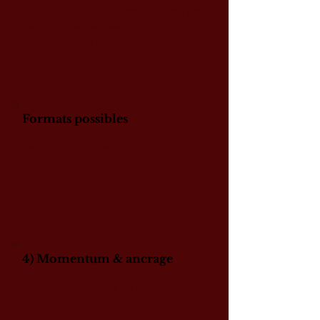
• Devenir la référence que l'on
remarque, respecte et
recommande
Formats possibles
Sessions 1:1, ateliers live, audios,
ressources privées, cercle de
sororité.
4) Momentum & ancrage
Plan d’action 90 jours
Accountability & check-ins