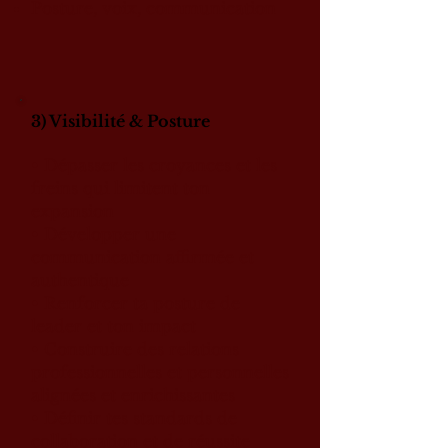
Posture, voix, communication
3) Visibilité & Posture
• Dépasser les croyances et les
freins qui limitent ton
expansion
• Développer une
communication affirmée et
authentique
• Renforcer ta posture de
leader et ton impact
• Construire des relations
professionnelles et personnelles
alignées et enrichissantes
• Définir tes standards de
collaboration et de réussite