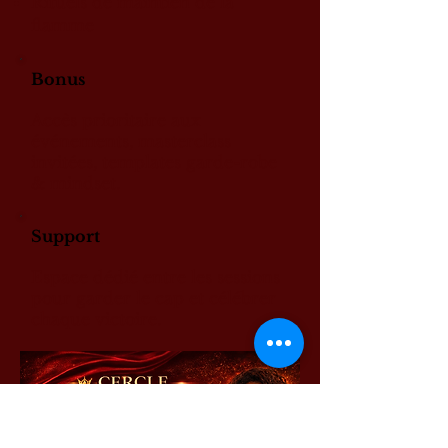
Rituels de maintien de la
flamme
Bonus
Accès prioritaire aux
événements, masterclass
invitées, templates garde-robe
& mindset.
Support
Espace dédié entre les sessions
pour garder le cap et célébrer
chaque victoire.