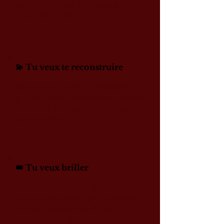
oubliée. Ici, on te remet au
cœur de ta vie.
💫 Tu veux te reconstruire
Sortir des schémas répétitifs,
guérir, poser des limites claires
et attirer le respect — d’abord
de toi-même.
👑 Tu veux briller
Incarnation, style, posture,
communication : on travaille
l’image au service de ta
puissance et de ton leadership.