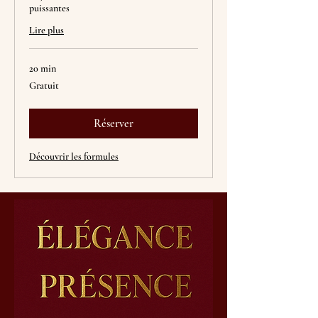
puissantes
Lire plus
20 min
Gratuit
Gratuit
Réserver
Découvrir les formules