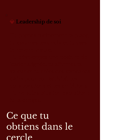
💎
Leadership de soi
Tu prends pleinement ta place,
tu assumes tes choix et tu oses
te rendre visible.
Tu développes une posture de
leader alignée, tu affirmes ta
valeur et tu crées des standards
clairs pour ton activité, tes
collaborations et tes ambitions.
Tu ne subis plus ton évolution :
tu la diriges.
Ce que tu
obtiens
dans le
cercle