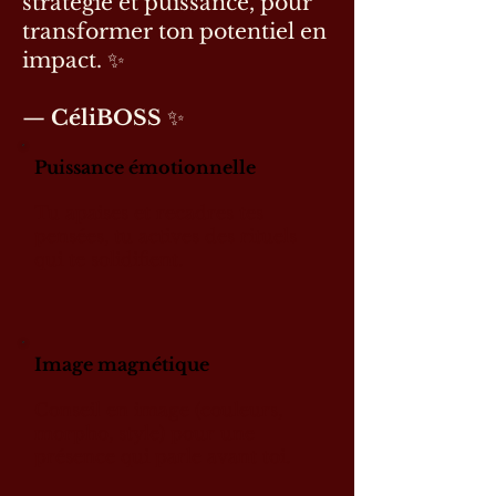
stratégie et puissance, pour
transformer ton potentiel en
impact. ✨
—
CéliBOSS
✨
Puissance émotionnelle
Tu apaises et recadres tes
pensées, tu actives des rituels
qui te solidifient.
Image magnétique
Conseil en image (couleurs,
morpho, style) pour une
présence qui parle avant toi.