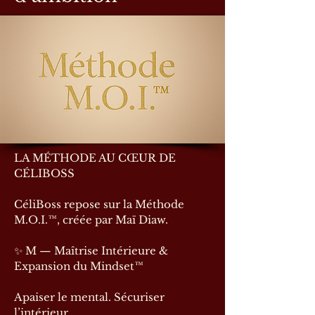
LA MÉTHODE AU CŒUR DE
CÉLIBOSS
CéliBoss repose sur la Méthode
M.O.I.™, créée par Maï Diaw.
✨ M — Maîtrise Intérieure &
Expansion du Mindset™
Apaiser le mental. Sécuriser
l’intérieur.