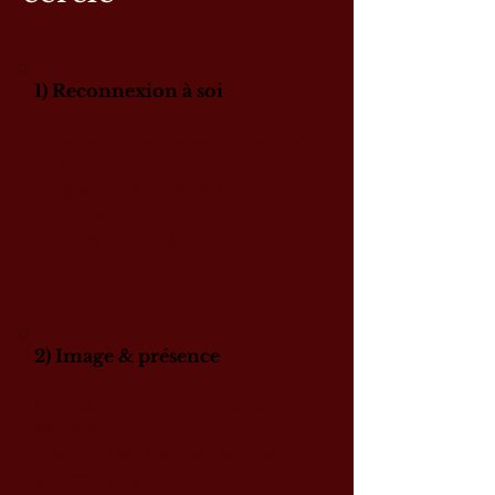
1) Reconnexion à soi
Bilan émotionnel & croyances
clés
Hygiène mentale & rituels
d’ancrage
Limites saines & standards
2) Image & présence
Couleurs, morphologie, style
signature
Garde-robe bienveillante &
shopping list