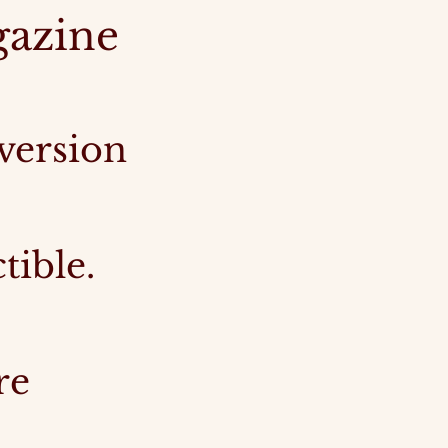
gazine
 version
tible.
re