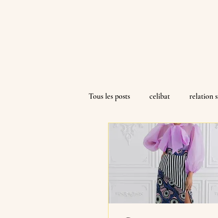
Tous les posts
celibat
relation 