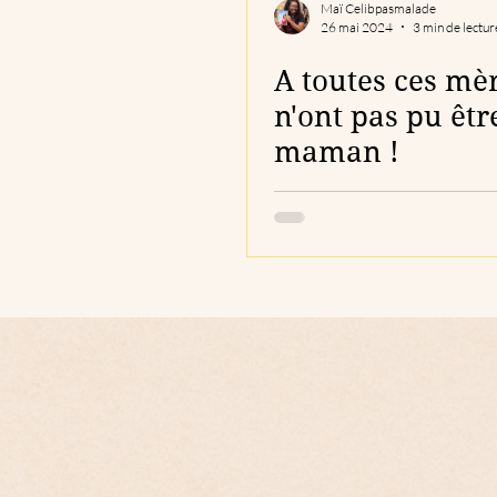
Maï Celibpasmalade
26 mai 2024
3 min de lectur
A toutes ces mè
n'ont pas pu êtr
maman !