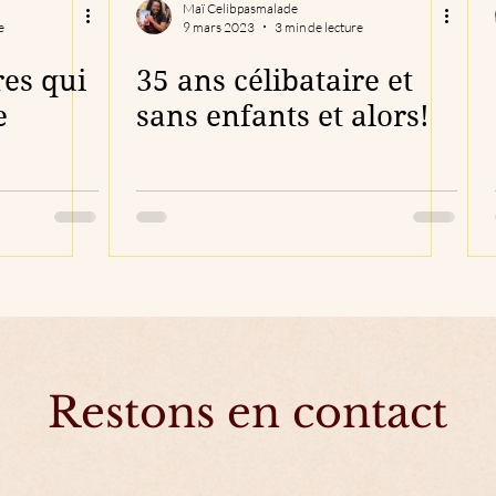
Maï Celibpasmalade
e
9 mars 2023
3 min de lecture
res qui
35 ans célibataire et
e
sans enfants et alors!
Découvrir mes accompagnements
Restons en contact