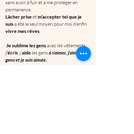
sans avoir à fuir et à me protéger en 
permanence. 
Lâcher prise
 et 
m’accepter tel que je 
suis
 a été le seul moyen pour moi d’enfin 
vivre mes rêves
.
Je sublime les gens
 avec les vêtements, 
j
’écris
, j’
aide
 les gens 
à s’aimer, j’aime les 
gens et je suis aimée. 
Maï
célibat
aimer
résilience
lâcher prise
liberté
bonheur
enfant
traumatisme
stylisme
enfant intérieur
démons