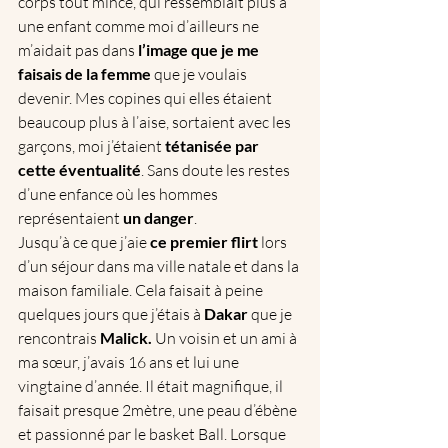
corps tout mince, qui ressemblait plus à 
une enfant comme moi d’ailleurs ne 
m’aidait pas dans 
l’image que je me 
faisais de la femme
 que je voulais 
devenir. Mes copines qui elles étaient 
beaucoup plus à l’aise, sortaient avec les 
garçons, moi j’étaient
 tétanisée par 
cette éventualité
. Sans doute les restes 
d’une enfance où les hommes 
représentaient 
un danger
.
Jusqu’à ce que j’aie 
ce premier flirt
 lors 
d’un séjour dans ma ville natale et dans la 
maison familiale. Cela faisait à peine 
quelques jours que j’étais à 
Dakar
 que je 
rencontrais
 Malick.
 Un voisin et un ami à 
ma sœur, j’avais 16 ans et lui une 
vingtaine d’année. Il était magnifique, il 
faisait presque 2mètre, une peau d’ébène 
et passionné par le basket Ball. Lorsque 