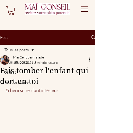
Post
Tous les posts
Maï Celibpasmalade
Tous les posts
15 août 2021
3 min de lecture
Fais tomber l'enfant qui
celibat
dort en toi
relation saine
#chérirsonenfantintérieur