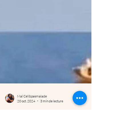
Maï Celibpasmalade
20 oct. 2024
3 min de lecture