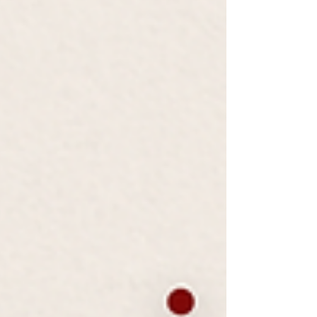
pensés pour t’aider à te reconnecter à toi, à
guérir et à attirer l’amour aligné que tu mérites.
🌸