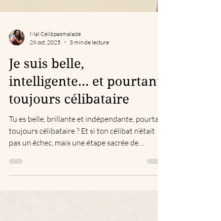
Maï Celibpasmalade
26 oct. 2025
3 min de lecture
Je suis belle,
intelligente… et pourtant
toujours célibataire
Tu es belle, brillante et indépendante, pourtant
toujours célibataire ? Et si ton célibat n’était
pas un échec, mais une étape sacrée de
transformation ? 💫 Découvre comment
transformer cette période en puissance
intérieure grâce à CéliBoss et au Cercle des
Femmes Libres et Puissantes — des espaces