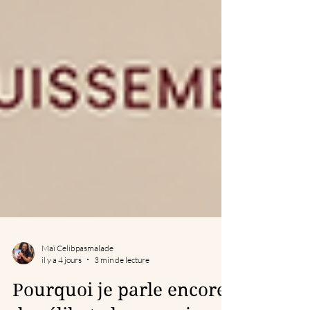
Maï Celibpasmalade
il y a 4 jours
3 min de lecture